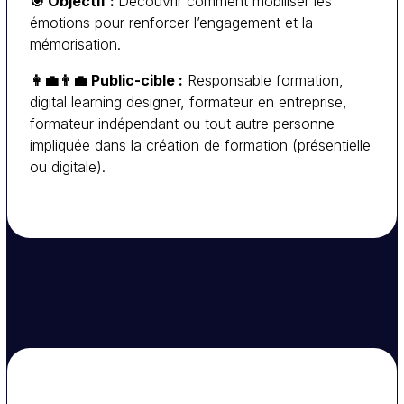
🎯
Objectif :
Découvrir comment mobiliser les
: surprise,
Identifier les leviers émotionnels
émotions pour renforcer l’engagement et la
curiosité, empathie, fierté…
mémorisation.
:
Créer des expériences engageantes
👩‍💼👨‍💼 Public-cible :
Responsable formation,
storytelling, mises en situation, gamification.
digital learning designer, formateur en entreprise,
: utiliser les émotions sans
Dosage et éthique
formateur indépendant ou tout autre personne
manipulation ni surcharge.
impliquée dans la création de formation (présentielle
ou digitale).
: imaginer un scénario intégrant
🛠️ Atelier pratique
des leviers émotionnels dans une formation.