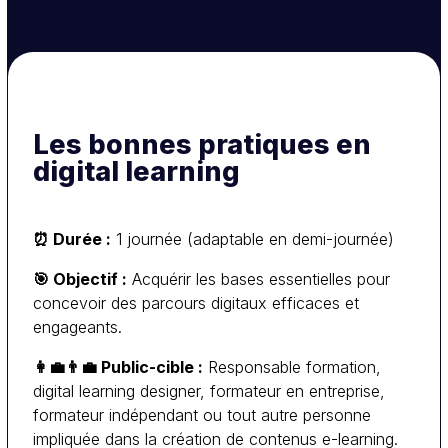
Les bonnes pratiques en
Exemple de programme
digital learning
: principes de
Comprendre les fondamentaux
la pédagogie digitale et bonnes pratiques
⏰ Durée :
1 journée (adaptable en demi-journée)
actuelles.
🎯 Objectif :
Acquérir les bases essentielles pour
: structurer les contenus
Concevoir un parcours
concevoir des parcours digitaux efficaces et
pour favoriser la progression et l’ancrage.
engageants.
: vidéos, podcasts,
Choisir les bons formats
quiz, classes virtuelles… à quel moment et
👩‍💼👨‍💼 Public-cible :
Responsable formation,
pourquoi.
digital learning designer, formateur en entreprise,
: micro-learning, séquençage,
Clés d’efficacité
formateur indépendant ou tout autre personne
évaluation et suivi des apprenants.
impliquée dans la création de contenus e-learning.