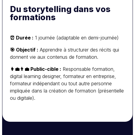
Du storytelling dans vos
Exemple de programme
formations
: pourquoi les
Introduction au storytelling
histoires marquent davantage que les faits bruts.
⏰ Durée :
1 journée (adaptable en demi-journée)
:
Les ingrédients d’une bonne histoire
personnages, enjeux, émotions, résolution.
🎯
Objectif :
Apprendre à structurer des récits qui
:
Adapter le storytelling à la formation
donnent vie aux contenus de formation.
scénariser un module, donner du sens aux
👩‍💼👨‍💼 Public-cible :
Responsable formation,
activités.
digital learning designer, formateur en entreprise,
: analogies, cas
Techniques narratives simples
formateur indépendant ou tout autre personne
concrets, récits progressifs.
impliquée dans la création de formation (présentielle
ou digitale).
: écrire et partager une mini-
🛠️ Atelier pratique
histoire pédagogique sur un thème choisi.