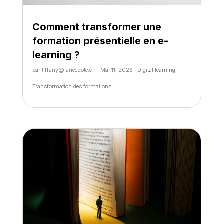
Comment transformer une
formation présentielle en e-
learning ?
par
tiffany@lanecdote.ch
|
Mai 11, 2026
|
Digital learning
,
Transformation des formations