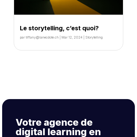
Le storytelling, c’est quoi?
par
tiffany@lanecdote.ch
|
Mar 12, 2024
|
Storytelling
Votre agence de
digital learning en