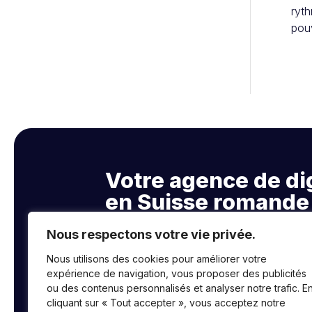
ryth
pouv
Votre agence de dig
en Suisse romande
Nous respectons votre vie privée.
Nous utilisons des cookies pour améliorer votre
Pully – Suisse
expérience de navigation, vous proposer des publicités
+41 77 268 38 88
ou des contenus personnalisés et analyser notre trafic. E
tiffany@lanecdote.ch
cliquant sur « Tout accepter », vous acceptez notre