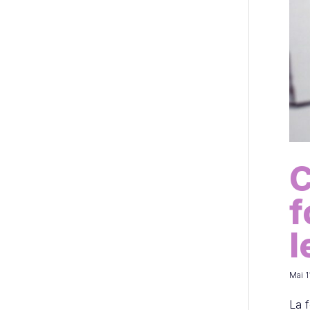
C
f
l
Mai 1
La f