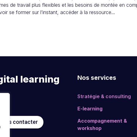
mes de travail plus flexibles et les besoins de montée en comp
oir se former sur l’instant, accéder à la ressource...
ital learning
Nos services
Stratégie & consulting
E-learning
Accompagnement &
Nous contacter
n
workshop